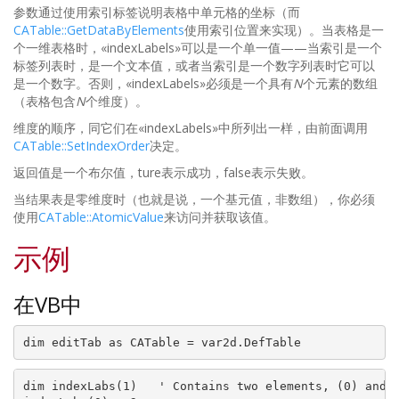
参数通过使用索引标签说明表格中单元格的坐标（而
CATable::GetDataByElements
使用索引位置来实现）。当表格是一
个一维表格时，«indexLabels»可以是一个单一值——当索引是一个
标签列表时，是一个文本值，或者当索引是一个数字列表时它可以
是一个数字。否则，«indexLabels»必须是一个具有
N
个元素的数组
（表格包含
N
个维度）。
维度的顺序，同它们在«indexLabels»中所列出一样，由前面调用
CATable::SetIndexOrder
决定。
返回值是一个布尔值，ture表示成功，false表示失败。
当结果表是零维度时（也就是说，一个基元值，非数组），你必须
使用
CATable::AtomicValue
来访问并获取该值。
示例
在VB中
dim indexLabs(1)   ' Contains two elements, (0) and (