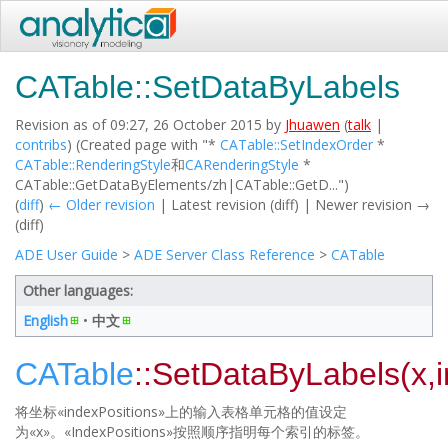
CATable::SetDataByLabels
Revision as of 09:27, 26 October 2015 by
Jhuawen
(
talk
|
contribs
)
(Created page with "*
CATable::SetIndexOrder
*
CATable::RenderingStyle
和
CARenderingStyle
*
CATable::GetDataByElements/zh|CATable::GetD...")
(
diff
)
← Older revision
| Latest revision (diff) | Newer revision →
(diff)
ADE User Guide
>
ADE Server Class Reference
>
CATable
Other languages:
English
• ‎
中文
CATable
::SetDataByLabels(x,
将坐标«indexPositions»上的输入表格单元格的值设定
为«x»。«IndexPositions»按照顺序指明每个索引的标签。