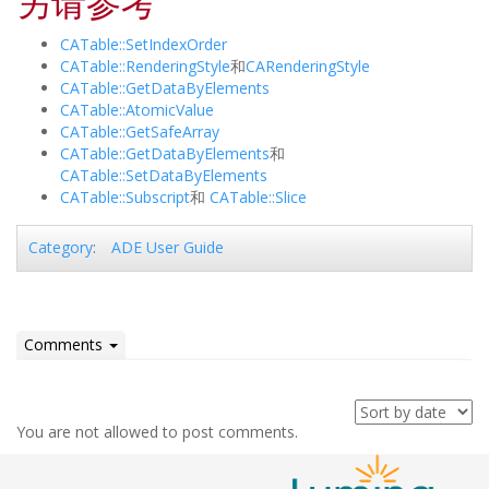
另请参考
CATable::SetIndexOrder
CATable::RenderingStyle
和
CARenderingStyle
CATable::GetDataByElements
CATable::AtomicValue
CATable::GetSafeArray
CATable::GetDataByElements
和
CATable::SetDataByElements
CATable::Subscript
和
CATable::Slice
ADE User Guide
Category
:
Comments
You are not allowed to post comments.